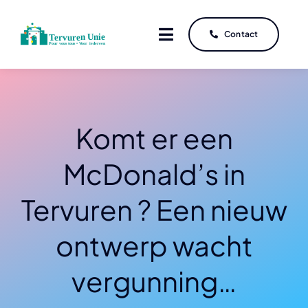
Skip
to
Contact
Contact
Toggle
Toggle
content
Navigation
Navigation
Komt er een
McDonald’s in
Tervuren ? Een nieuw
ontwerp wacht
vergunning…