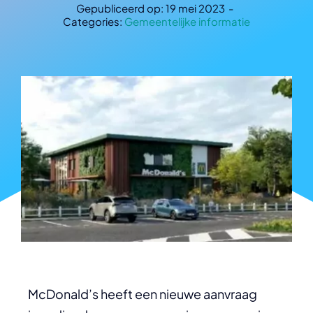
Welkom
Welkom
Gepubliceerd op: 19 mei 2023
-
Categories:
Gemeentelijke informatie
Over ons
Over ons
Verkiezingen 2024
Verkiezingen 2024
Nieuws
Nieuws
Nuttige links
Nuttige links
Nederlands
Nederlands
McDonald’s heeft een nieuwe aanvraag