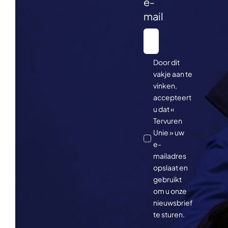
e-
mail
Door dit
vakje aan te
vinken,
accepteert
u dat «
Tervuren
Unie » uw
e-
mailadres
opslaat en
gebruikt
om u onze
nieuwsbrief
te sturen.