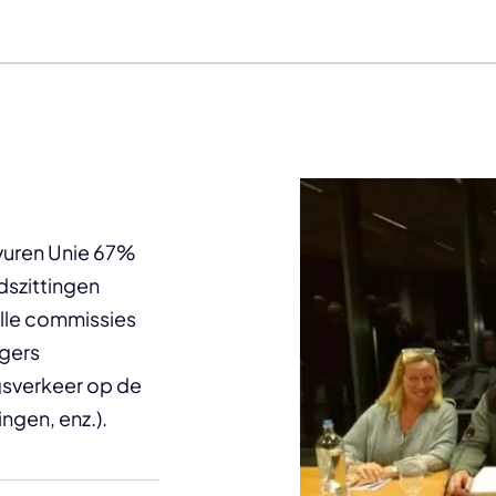
rvuren Unie 67%
dszittingen
alle commissies
rgers
gsverkeer op de
ngen, enz.).