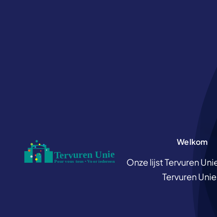
Skip
to
content
Welkom
Welkom
Onze lijst Tervuren Uni
Tervuren Unie 