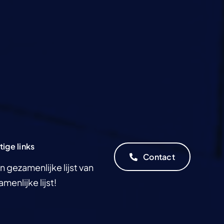
tige links
tige links
Contact
Contact
n gezamenlijke lijst van
menlijke lijst!