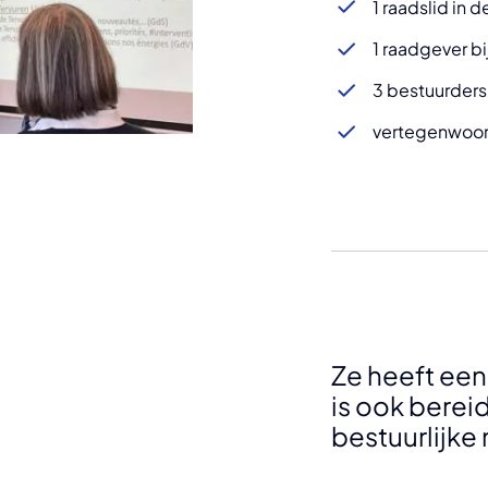
1 raadslid in d
1 raadgever b
3 bestuurders
vertegenwoor
Ze heeft een 
is ook berei
bestuurlijke