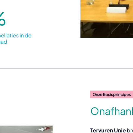
%
ellaties in de
aad
Onze Basisprincipes
Onafhank
Tervuren Unie
br