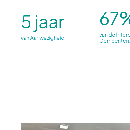
67
5 jaar
van de Interp
van Aanwezigheid
Gemeenter