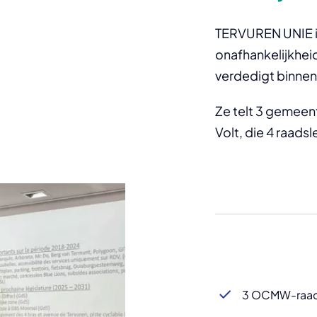
TERVUREN UNIE is 
onafhankelijkhei
verdedigt binnen 
Ze telt 3 gemeent
Volt, die 4 raadsl
3
OCMW-raad