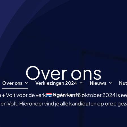
Over ons
Over ons
Over ons
Verkiezingen 2024
Verkiezingen 2024
Nieuws
Nieuws
Nut
Nut
Nederlands
Nederlands
e + Volt voor de verkiezingen van 13 oktober 2024 is ee
en Volt. Hieronder vind je alle kandidaten op onze geza