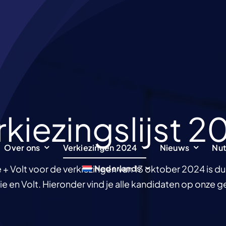
rkiezingslijst 2
Over ons
Over ons
Verkiezingen 2024
Verkiezingen 2024
Nieuws
Nieuws
Nut
Nut
Nederlands
Nederlands
e + Volt voor de verkiezingen van 13 oktober 2024 is du
e en Volt. Hieronder vind je alle kandidaten op onze ge