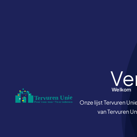
Skip
to
content
Ve
Welkom
Welkom
Onze lijst Tervuren Uni
van Tervuren Uni