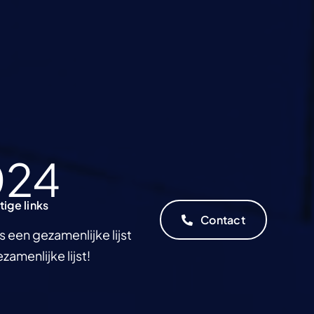
024
tige links
tige links
Contact
Contact
s een gezamenlijke lijst
zamenlijke lijst!