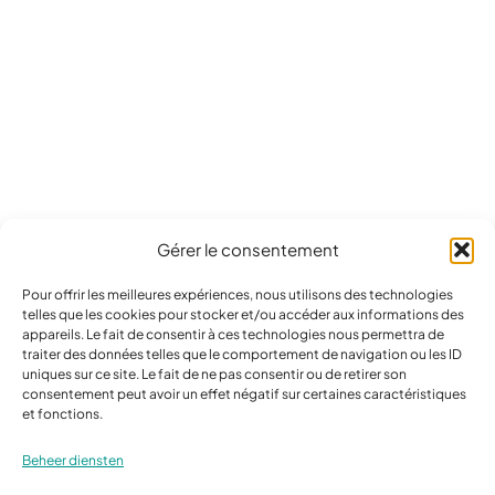
Gérer le consentement
Pour offrir les meilleures expériences, nous utilisons des technologies
telles que les cookies pour stocker et/ou accéder aux informations des
Een gemeenschap ten
appareils. Le fait de consentir à ces technologies nous permettra de
traiter des données telles que le comportement de navigation ou les ID
dienste van elke burger
uniques sur ce site. Le fait de ne pas consentir ou de retirer son
consentement peut avoir un effet négatif sur certaines caractéristiques
en zijn persoonlijke
et fonctions.
ontwikkeling
Beheer diensten