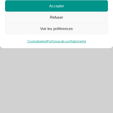
Accepter
Refuser
Voir les préférences
Cookiebeleid
Politique de confidentialité
Kinderen
Proactief beheer van kinderdagverblijven,
waardoor het aantal beschikbare plaatsen
toeneemt