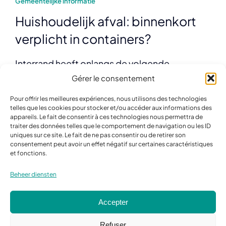
Gemeentelijke informatie
Huishoudelijk afval: binnenkort
verplicht in containers?
Interrand heeft onlangs de volgende
informatie op hun website geplaatst, waarvan
Gérer le consentement
u hier de vertaling vindt. We waarderen
Pour offrir les meilleures expériences, nous utilisons des technologies
uiteraard de inspanningen om afval te
telles que les cookies pour stocker et/ou accéder aux informations des
appareils. Le fait de consentir à ces technologies nous permettra de
verminderen. Maar we betreuren het
traiter des données telles que le comportement de navigation ou les ID
uniques sur ce site. Le fait de ne pas consentir ou de retirer son
voorafgaande besluitvormingsproces (het
consentement peut avoir un effet négatif sur certaines caractéristiques
punt is niet besproken in de gemeenteraad),
et fonctions.
hebben [...]
Beheer diensten
Lire l’Article
Accepter
Refuser