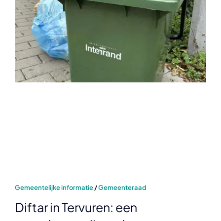
Over ons
Over ons
Verkiezingen 2024
Verkiezingen 2024
Nieuws
Nieuws
Nuttige links
Nuttige links
Nederlands
Nederlands
Gemeentelijke informatie
/
Gemeenteraad
Diftar in Tervuren: een