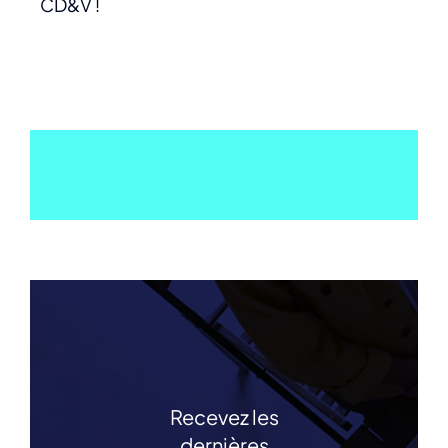
CD&V !
Recevez les
dernières