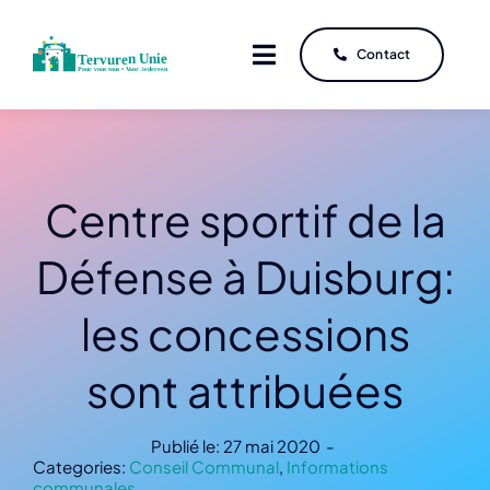
Passer
au
Contact
Contact
Toggle
Toggle
contenu
Navigation
Navigation
Centre sportif de la
Accueil
Accueil
À Propos
À Propos
Défense à Duisburg:
Élections 2024
Élections 2024
les concessions
Actualités
Actualités
sont attribuées
Liens Utiles
Liens Utiles
Français
Français
Publié le: 27 mai 2020
-
Categories:
Conseil Communal
,
Informations
communales