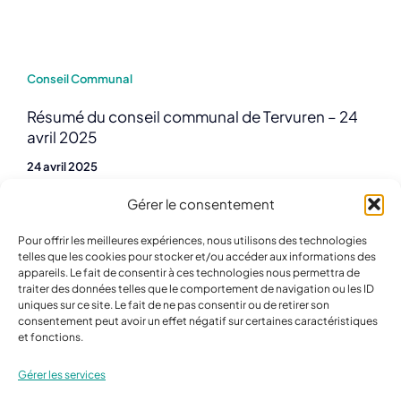
Conseil Communal
Résumé du conseil communal de Tervuren – 24
avril 2025
24 avril 2025
Gérer le consentement
Pour offrir les meilleures expériences, nous utilisons des technologies
telles que les cookies pour stocker et/ou accéder aux informations des
appareils. Le fait de consentir à ces technologies nous permettra de
traiter des données telles que le comportement de navigation ou les ID
uniques sur ce site. Le fait de ne pas consentir ou de retirer son
consentement peut avoir un effet négatif sur certaines caractéristiques
Informations communales
et fonctions.
Diftar
Gérer les services